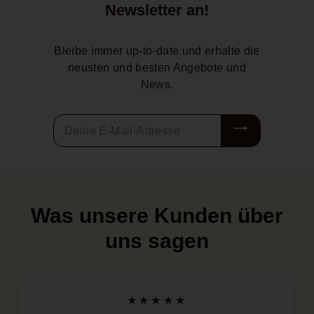
Newsletter an!
ZIGARREN ZUBEHÖR
Bleibe immer up-to-date und erhalte die
Einzigartiger Genuss!
neusten und besten Angebote und
Shoppe unser ausgewähltes Zigarrenzubehör
News.
Jetzt entdecken
Deine
E-
Mail-
Adresse
Was unsere Kunden über
uns sagen
★★★★★