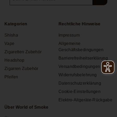
E-
s
e
r
Mail-
i
e
Adresse
s
n
k
Kategorien
Rechtliche Hinweise
o
Shisha
Impressum
r
b
Vape
Allgemeine
Geschäftsbedingungen
Zigaretten Zubehör
Barrierefreiheitserklärung
Headshop
Versandbedingungen
Zigarren Zubehör
Widerrufsbelehrung
Pfeifen
Datenschutzerklärung
Cookie-Einstellungen
Elektro-Altgeräte-Rückgabe
Über World of Smoke