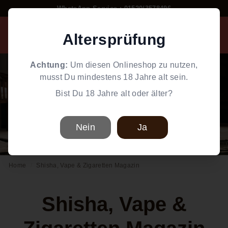
Direkt
WhatsApp Service : 01520/3578496
zum
Pause
W
Inhalt
Diashow
Altersprüfung
Suche
Einkaufswag
Seiten
o
r
Achtung:
Um diesen Onlineshop zu nutzen,
l
musst Du mindestens 18 Jahre alt sein.
d
Bist Du 18 Jahre alt oder älter?
o
f
S
Nein
Ja
m
o
Home
/
Shisha, Vape & Zigaretten Magazin
k
e
Shisha, Vape &