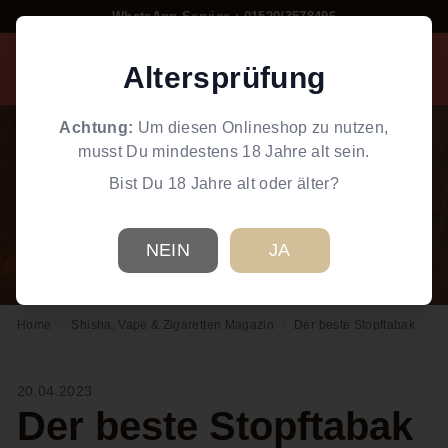
Direkt
WhatsApp Service : 01520/3578496
zum
Pause
W
Inhalt
Diashow
Altersprüfung
Suche
Einkaufswag
Seiten
o
r
Achtung:
Um diesen Onlineshop zu nutzen,
l
musst Du mindestens 18 Jahre alt sein.
d
Bist Du 18 Jahre alt oder älter?
o
f
S
NEIN
JA
m
o
Home
/
Shisha, Vape & Zigaretten Magazin
/
Der beste Stopftabak
k
e
20.04.2023
Der beste Stopftabak