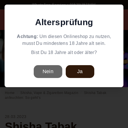
Direkt
WhatsApp Service : 01520/3578496
zum
Pause
W
Inhalt
Diashow
Altersprüfung
Suche
Einkaufswag
Seiten
o
r
Achtung:
Um diesen Onlineshop zu nutzen,
l
musst Du mindestens 18 Jahre alt sein.
d
Bist Du 18 Jahre alt oder älter?
o
f
S
Nein
Ja
m
o
Home
/
Shisha, Vape & Zigaretten Magazin
/
Shisha Tabak
k
anfeuchten: So geht’s
e
28.03.2023
Shisha Tabak