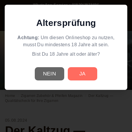
Direkt
WhatsApp Service : 01520/3578496
zum
Pause
W
Inhalt
Diashow
Altersprüfung
Suche
Einkaufswag
Seiten
o
r
Achtung:
Um diesen Onlineshop zu nutzen,
l
musst Du mindestens 18 Jahre alt sein.
d
Bist Du 18 Jahre alt oder älter?
o
f
S
NEIN
JA
m
o
Home
/
Zigarren Zubehör & Pfeifen Magazin
/
Der Kaltzug —
k
Qualitätscheck für Ihre Zigarren
e
05.08.2024
Der Kaltzug —