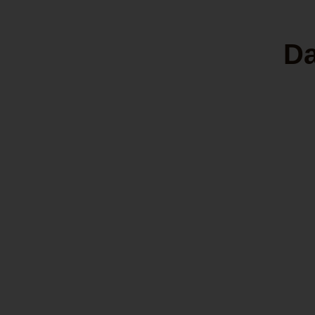
Da
Angelo
Feinschnittbeutel
Textil 9x16,5cm mit