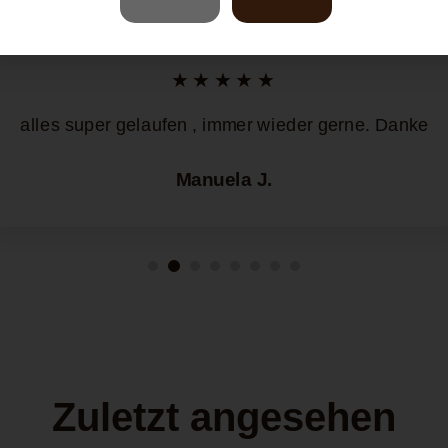
★★★★★
alles super gelaufen , immer wieder gerne. Danke
Manuela J.
Zuletzt angesehen