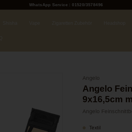
WhatsApp Service : 01520/3578496
Pause
Diashow
Shisha
Vape
Zigaretten Zubehör
Headshop
Q
Angelo
Angelo Fein
9x16,5cm 
Angelo Feinschnittbe
Textil