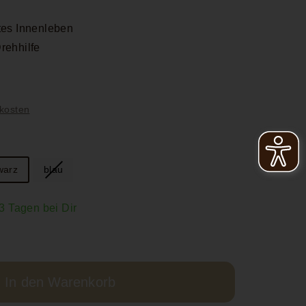
etes Innenleben
rehhilfe
5
kosten
warz
blau
-3 Tagen bei Dir
In den Warenkorb