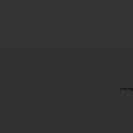
Gummiband
Angelo
19,95 €
1
9
,
9
5
€
Imme
Deine
E-
Mail-