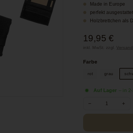
Made in Europe
perfekt ausgestatt
Holzbrettchen als D
Normaler
19,95 €
19,9
Preis
inkl. MwSt. zzgl.
Versand
€
Farbe
rot
grau
sch
Auf Lager
– in 2
−
+