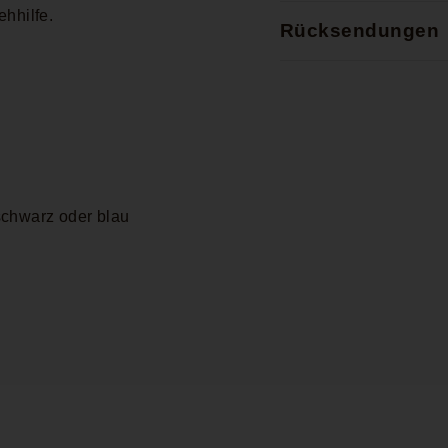
ehhilfe.
Rücksendungen
s
chwarz oder b
lau