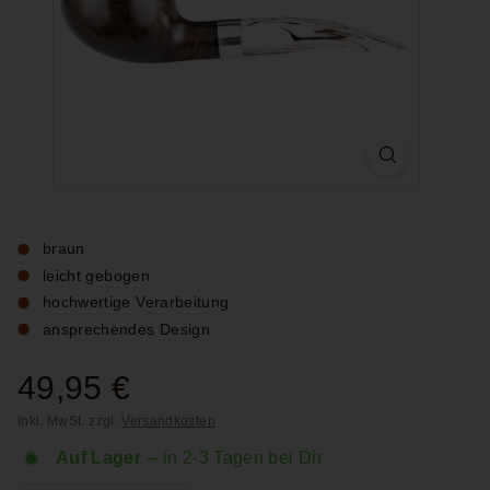
braun
leicht gebogen
hochwertige Verarbeitung
ansprechendes Design
Normaler
49,95 €
49,95
Preis
inkl. MwSt. zzgl.
Versandkosten
€
Auf Lager
– in 2-3 Tagen bei Dir