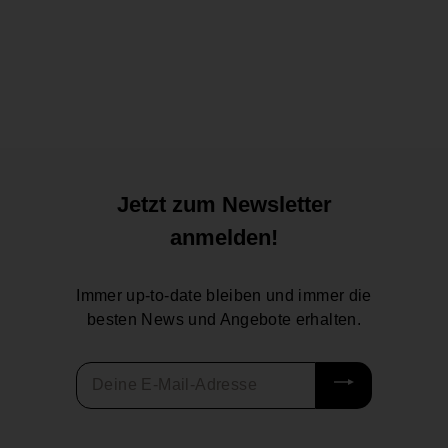
Angelo Pfeife
Halfbent/Golfball Vintage
Angelo
49,95 €
4
9
,
9
5
€
Jetzt zum Newsletter
anmelden!
Immer up-to-date bleiben und immer die
besten News und Angebote erhalten.
Deine
E-
Mail-
Adresse