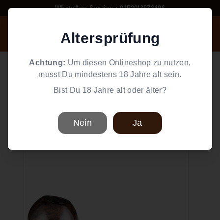
Direkt
WhatsApp Service : 01520/3578496
zum
Pause
W
Inhalt
Diashow
Altersprüfung
Suche
Einkaufswag
Seiten
o
r
Home
/
Pfeifen Zubehör
/
Tabakpfeifen
Achtung:
Um diesen Onlineshop zu nutzen,
l
musst Du mindestens 18 Jahre alt sein.
Angelo
d
Bist Du 18 Jahre alt oder älter?
Angelo Pfeife Halfbent/Golfball
o
Vintage
f
S
Nein
Ja
Angelo Pfeife leicht gebogen
m
o
k
e