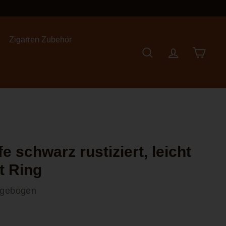
Zigarren Zubehör
Suche
Account
Einkauf
Einkau
e schwarz rustiziert, leicht
t Ring
t gebogen