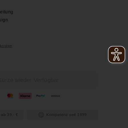
eitung
sign
5
kosten
Kürze wieder Verfügbar
 ab 39,- €
Kompetenz seit 1899