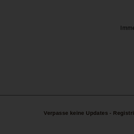
Imme
Deine
E-
Mail-
Adresse
Verpasse keine Updates - Registri