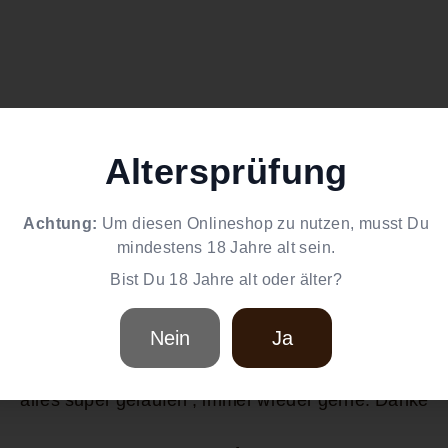
Altersprüfung
Achtung:
Um diesen Onlineshop zu nutzen, musst Du
nsere Kunden über uns
mindestens 18 Jahre alt sein.
Bist Du 18 Jahre alt oder älter?
Nein
Ja
★★★★★
alles super gelaufen , immer wieder gerne. Danke