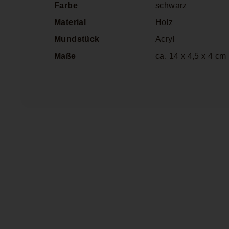
Farbe
schwarz
Material
Holz
Mundstück
Acryl
Maße
ca. 14 x 4,5 x 4
cm