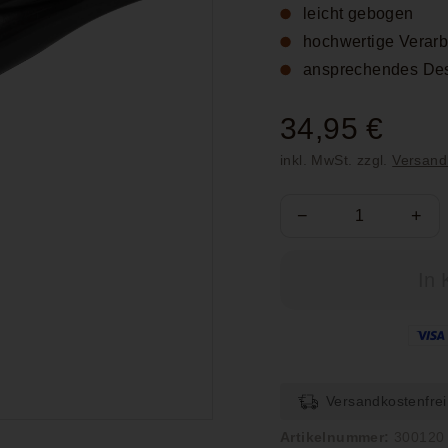
leicht gebogen
hochwertige Verarb
ansprechendes De
Normaler
34,95 €
34,9
Preis
inkl. MwSt. zzgl.
Versand
€
−
+
In 
Versandkostenfrei
Artikelnummer:
300120