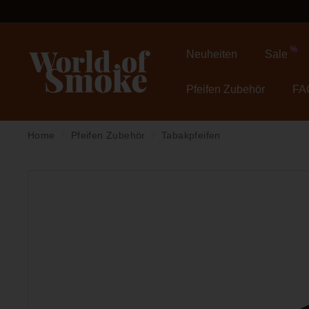
Direkt
zum
Inhalt
%
Neuheiten
Sale
W
o
Pfeifen Zubehör
FA
r
l
d
Home
/
Pfeifen Zubehör
/
Tabakpfeifen
o
f
S
m
o
k
e