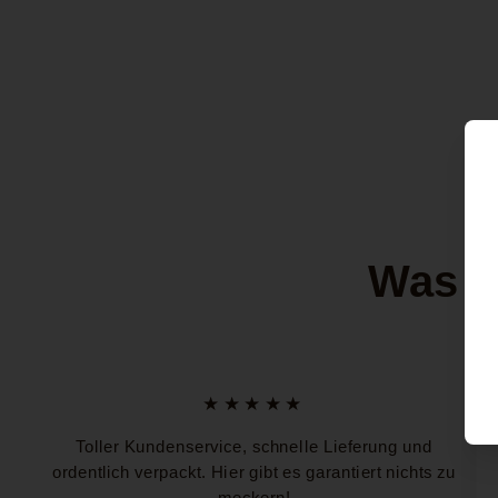
Was u
★★★★★
Toller Kundenservice, schnelle Lieferung und
ordentlich verpackt. Hier gibt es garantiert nichts zu
meckern!