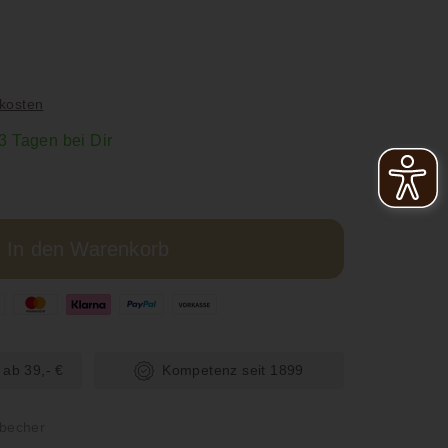
kosten
-3 Tagen bei Dir
In den Warenkorb
 ab 39,- €
Kompetenz seit 1899
becher