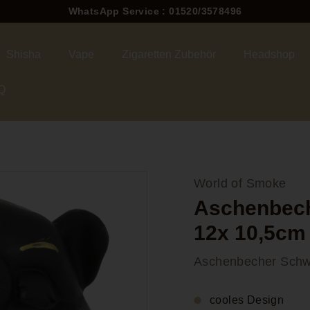
WhatsApp Service : 01520/3578496
Pause
Diashow
Shisha
Vape
Zigaretten Zubehör
Headshop
Q
World of Smoke
Aschenbech
12x 10,5cm
Aschenbecher Schw
cooles Design