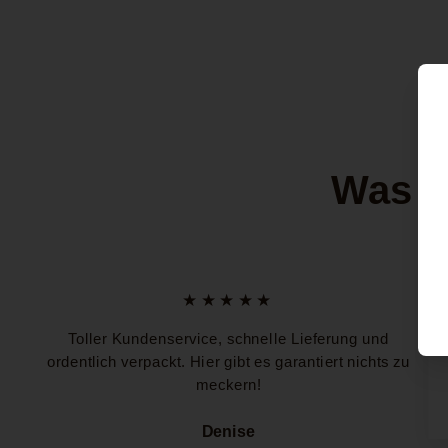
Was u
★★★★★
Toller Kundenservice, schnelle Lieferung und
ordentlich verpackt. Hier gibt es garantiert nichts zu
meckern!
Denise