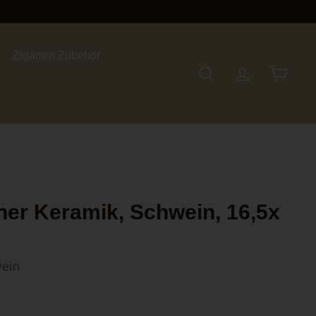
Zigarren Zubehör
Suche
Account
Einkauf
Einkau
er Keramik, Schwein, 16,5x
ein