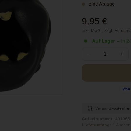
eine Ablage
Normaler
9,95 €
9,95
Preis
inkl. MwSt. zzgl.
Versand
€
Auf Lager
– in 2
−
+
Versandkostenfrei
Artikelnummer:
401065
Lieferumfang:
1 Aschen