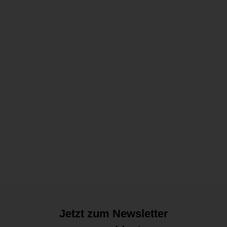
Caseti Feuerzeug Soleil Jet
Caseti
45,00 €
4
5
,
0
0
€
Jetzt zum Newsletter