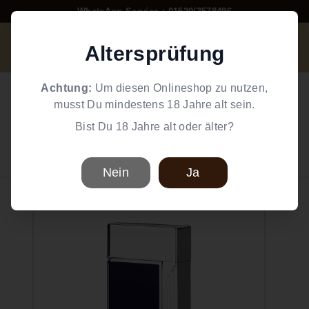
Direkt
WhatsApp Service : 01520/3578496
zum
Pause
W
Inhalt
Diashow
Altersprüfung
Suche
Einkaufswag
Seiten
o
r
Home
/
Zigaretten Zubehör
/
Feuerzeuge
/
Caseti Feuerzeuge
Achtung:
Um diesen Onlineshop zu nutzen,
l
musst Du mindestens 18 Jahre alt sein.
Caseti
d
Bist Du 18 Jahre alt oder älter?
Caseti Feuerzeug Soleil Jet
o
f
Caseti Feuerzeug Soleil
S
Nein
Ja
m
o
k
e