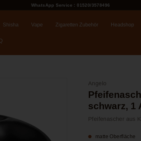
WhatsApp Service : 01520/3578496
Pause
Diashow
Shisha
Vape
Zigaretten Zubehör
Headshop
Q
Angelo
Pfeifenasc
schwarz, 1 
Pfeifenascher aus 
matte Oberfläche