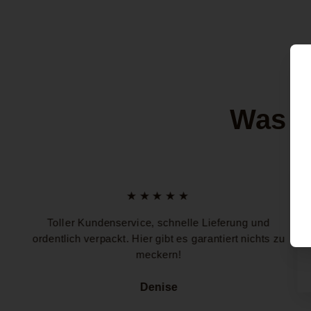
Was u
★★★★★
Toller Kundenservice, schnelle Lieferung und
ordentlich verpackt. Hier gibt es garantiert nichts zu
meckern!
Denise