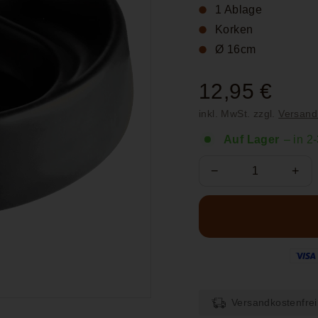
1 Ablage
Korken
Ø 16cm
Normaler
12,95 €
12,9
Preis
inkl. MwSt. zzgl.
Versand
€
Auf Lager
– in 2
−
+
Versandkostenfrei