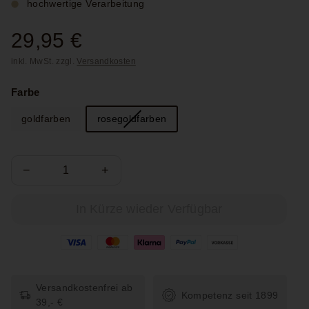
hochwertige Verarbeitung
Normaler
29,95 €
29,95
Preis
inkl. MwSt. zzgl.
Versandkosten
€
Farbe
goldfarben
rosegoldfarben
−
+
In Kürze wieder Verfügbar
Versandkostenfrei ab
Kompetenz seit 1899
39,- €