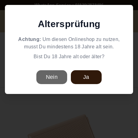
Direkt
WhatsApp Service : 01520/3578496
zum
Pause
W
Inhalt
Diashow
Altersprüfung
Suche
Einkaufswag
Seiten
o
r
Home
/
Zigaretten Zubehör
/
Zigarettenetuis
Achtung:
Um diesen Onlineshop zu nutzen,
l
musst Du mindestens 18 Jahre alt sein.
Winjet
d
Bist Du 18 Jahre alt oder älter?
Winjet Zigarettenetui rose, Streifen,
o
18er
f
S
Nein
Ja
Winjet Zigaretten Etui
m
o
k
e