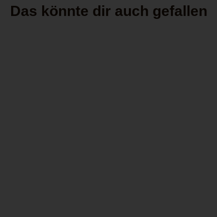
Das könnte dir auch gefallen
Winjet Zigarettenetui rose,
Streifen, 18er
Winjet
29,95 €
2
9
,