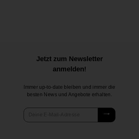
Skulls Design
Zippo
77,90 €
7
7
,
9
0
€
Jetzt zum Newsletter
anmelden!
Immer up-to-date bleiben und immer die
besten News und Angebote erhalten.
Deine
E-
Mail-
Adresse