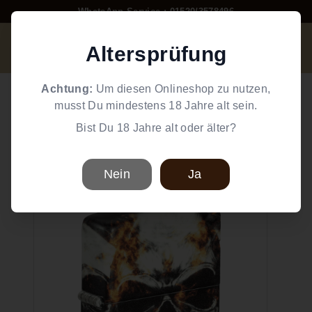
Direkt
WhatsApp Service : 01520/3578496
zum
Pause
W
Inhalt
Diashow
Altersprüfung
Suche
Einkaufswag
Seiten
o
r
Home
/
Zigaretten Zubehör
/
Feuerzeuge
/
Zippo Feuerzeuge
Achtung:
Um diesen Onlineshop zu nutzen,
l
musst Du mindestens 18 Jahre alt sein.
Zippo
d
Bist Du 18 Jahre alt oder älter?
Zippo 60006136 Smokey Skulls
o
Design
f
S
Nein
Ja
Zippo Feuerzeug 60006136
m
o
k
e