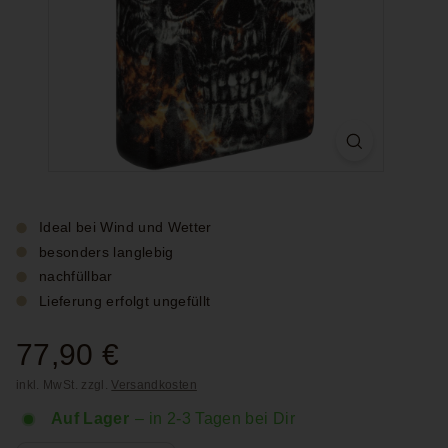
Ideal bei Wind und Wetter
besonders langlebig
nachfüllbar
Lieferung erfolgt ungefüllt
Normaler
77,90 €
77,90
Preis
inkl. MwSt. zzgl.
Versandkosten
€
Auf Lager
– in 2-3 Tagen bei Dir